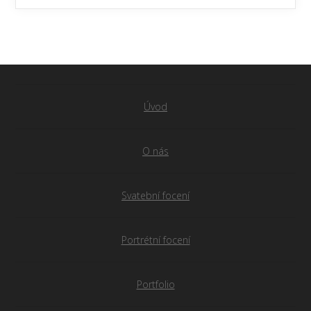
Úvod
O nás
Svatební focení
Portrétní focení
Portfolio