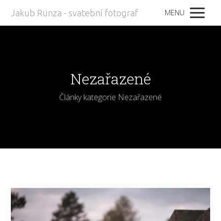
Jakub Runza - svatební fotograf
MENU
Nezařazené
Články kategorie Nezařazené